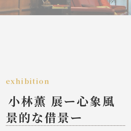
exhibition
小林薫 展ー心象風
景的な借景ー