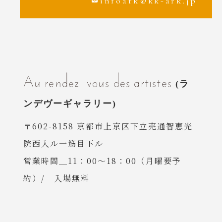
infoark@kk-ark.jp
Au rendez-vous des artistes
〒602-8158 京都市上京区下立売通智恵光
院西入ル一筋目下ル
営業時間＿11：00〜18：00（月曜要予
約）/ 入場無料