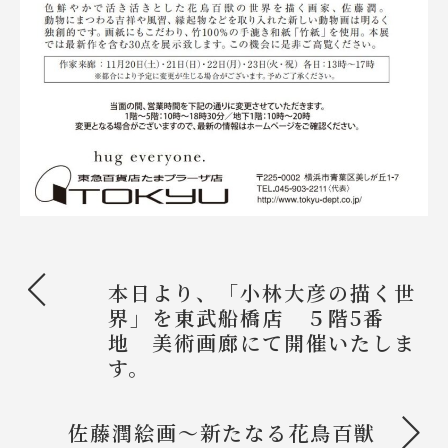
<
本日より、「小林大彦の描く世
界」を東武船橋店 ５階5番
地 美術画廊にて開催いたしま
す。
>
佐藤潤絵画～新たなる花鳥百獣