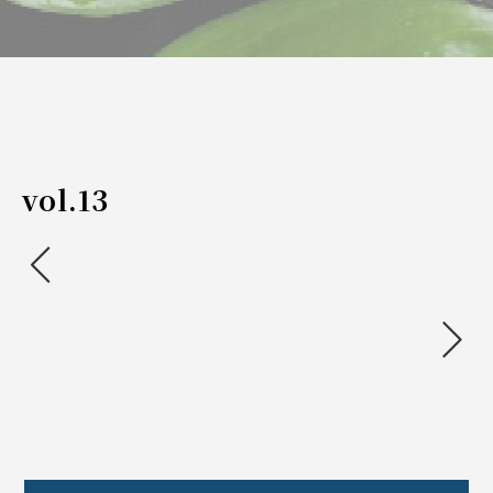
vol.13
<
>