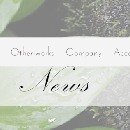
Other works
Company
Acce