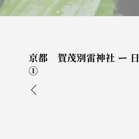
京都 賀茂別雷神社 ー 
①
<