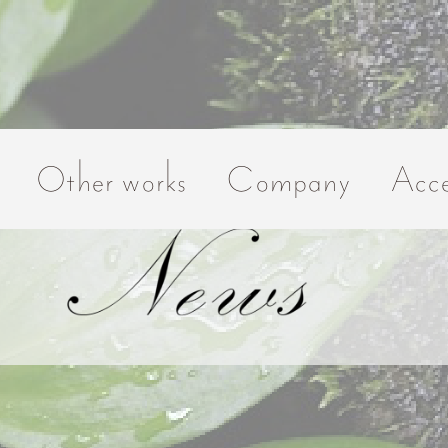
Other works
Company
Acce