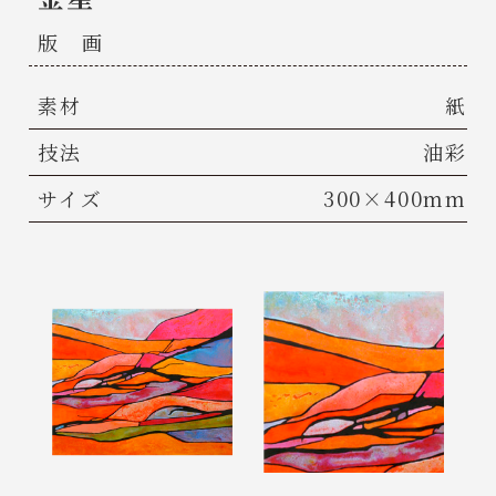
版 画
素材
紙
技法
油彩
サイズ
300×400mm