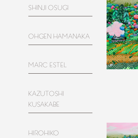
SHINJI OSUGI
OHGEN HAMANAKA
MARC ESTEL
KAZUTOSHI
KUSAKABE
HIROHIKO