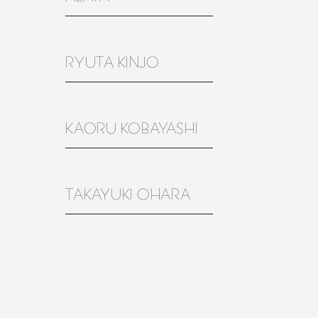
RYUTA KINJO
KAORU KOBAYASHI
TAKAYUKI OHARA