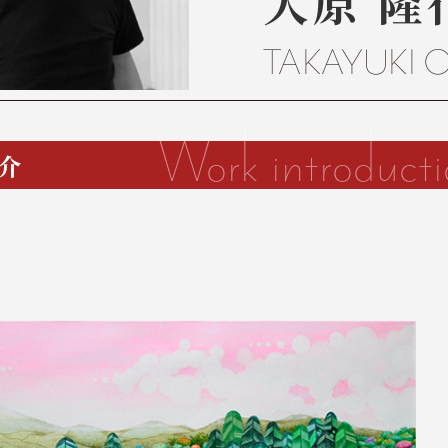
大原 隆
TAKAYUKI 
Work introduct
介