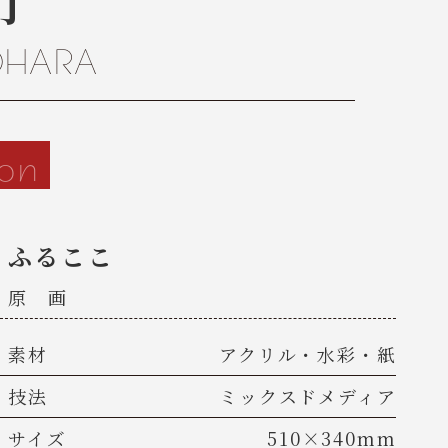
行
OHARA
ion
ふるここ
原 画
素材
アクリル・水彩・紙
技法
ミックスドメディア
サイズ
510×340mm