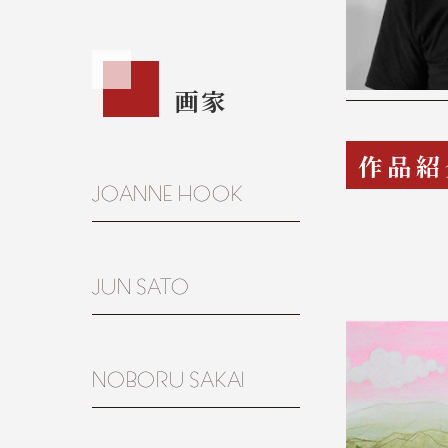
画家
作品紹
JOANNE HOOK
JUN SATO
NOBORU SAKAI