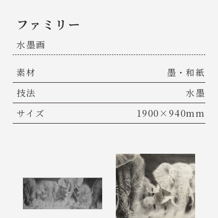
ファミリー
水墨画
素材
墨・和紙
技法
水墨
サイズ
1900×940mm