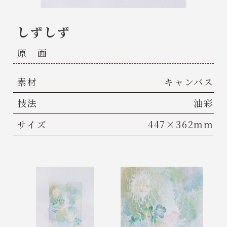
しずしず
原 画
素材
キャンバス
技法
油彩
サイズ
447×362mm